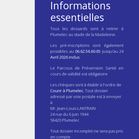
Informations
essentielles
Tous les dossards sont à retirer à
Plumelec au stade de la Madeleine.
Les pré-inscriptions sont également
possibles au
06.62.56.60.65
jusqu'au 24
Avril 2026 inclus
.
Le Parcous de Prévension Santé en
cours de validité est obligatoire
Les chèques sont à établir à l'ordre de
Courir à Plumelec.
Tout dossier
adressé par voie postale est à envoyer
à
Mr. Jean-Louis LANTRAIN
24 rue du 6 juin 1944
56420 Plumelec
Tout dossier incomplet ne sera pas pris
en compte