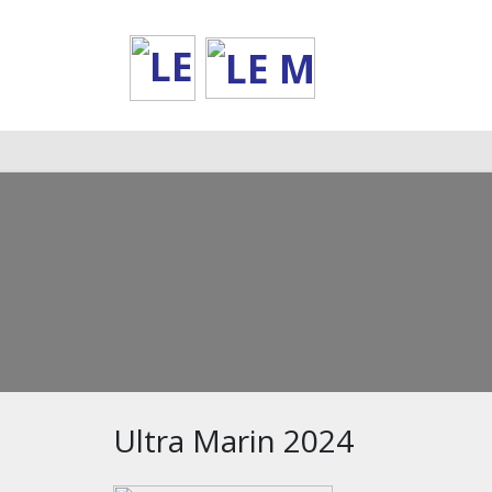
Deprecated
: __autoload() is deprecated, use spl_autoload_register() instead 
Ultra Marin 2024