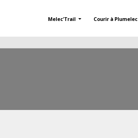
in
/home/courirappz/www/lib/phpmailer/PHPMailerAutoload.php
on line
4
Melec'Trail
Courir à Plumele